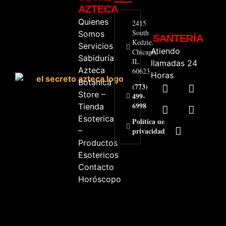
AZTECA
Quienes
2415
South
Somos
SANTERÍA
Kedzie.
Servicios
Atiendo
Chicago,
Sabiduría
IL
llamadas 24
Azteca
60623
Horas
Botanica
(773)
Store –
499-
6998
Tienda
Esoterica
Política de
–
privacidad
Productos
Esotericos
Contacto
Horóscopo