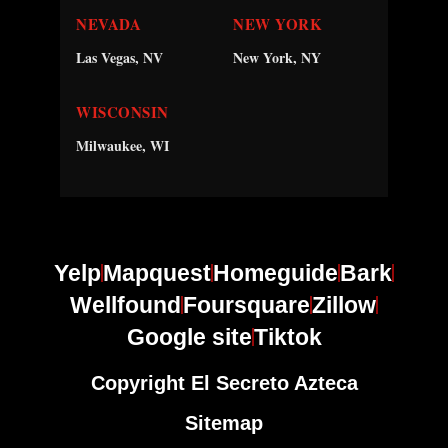
NEVADA
NEW YORK
Las Vegas, NV
New York, NY
WISCONSIN
Milwaukee, WI
Yelp
Mapquest
Homeguide
Bark
Wellfound
Foursquare
Zillow
Google site
Tiktok
Copyright El Secreto Azteca
Sitemap