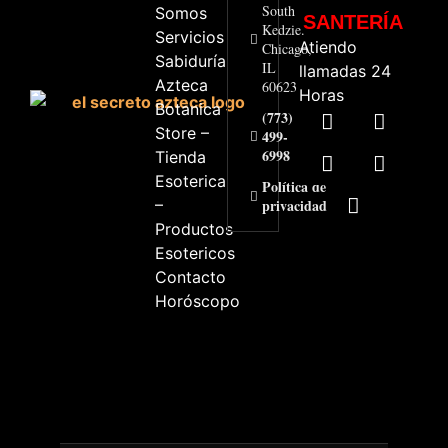
South
Somos
SANTERÍA
Kedzie.
Servicios
Atiendo
Chicago,
Sabiduría
IL
llamadas 24
Azteca
60623
Horas
Botanica
(773)
Store –
499-
6998
Tienda
Esoterica
Política de
–
privacidad
Productos
Esotericos
Contacto
Horóscopo