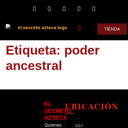
TIENDA
MIS CONSEJOS
Etiqueta:
poder
ancestral
UBICACIÓN
EL
SECRETO
AZTECA
Quienes
2415