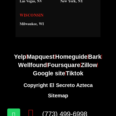
Las Vegas, NV
New York, NY
WISCONSIN
Milwaukee, WI
Yelp
Mapquest
Homeguide
Bark
Wellfound
Foursquare
Zillow
Google site
Tiktok
Copyright El Secreto Azteca
Sitemap
(773) 499-6998