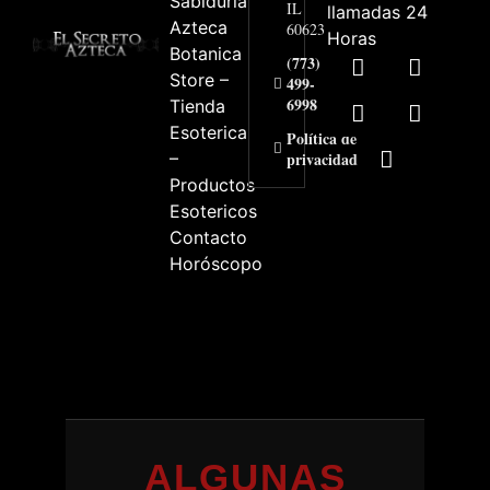
Sabiduría
IL
llamadas 24
Azteca
60623
Horas
Botanica
(773)
Store –
499-
6998
Tienda
Esoterica
Política de
–
privacidad
Productos
Esotericos
Contacto
Horóscopo
ALGUNAS