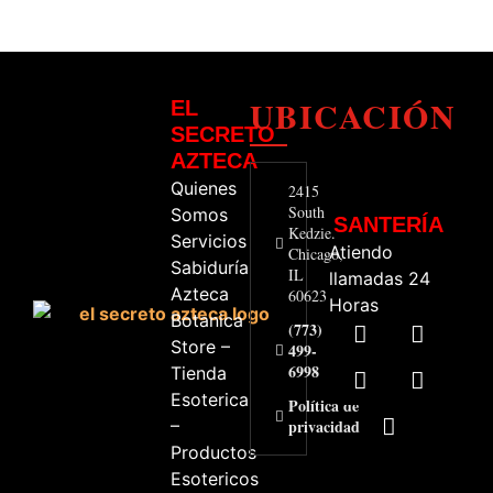
UBICACIÓN
EL
SECRETO
AZTECA
Quienes
2415
South
Somos
SANTERÍA
Kedzie.
Servicios
Atiendo
Chicago,
Sabiduría
IL
llamadas 24
Azteca
60623
Horas
Botanica
(773)
Store –
499-
6998
Tienda
Esoterica
Política de
–
privacidad
Productos
Esotericos