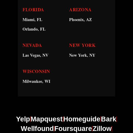
FLORIDA
ARIZONA
Miami, FL
Phoenix, AZ
Orlando, FL
NEVADA
NEW YORK
Las Vegas, NV
New York, NY
WISCONSIN
Milwaukee, WI
Yelp
Mapquest
Homeguide
Bark
Wellfound
Foursquare
Zillow