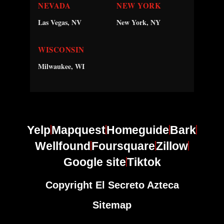
NEVADA
NEW YORK
Las Vegas, NV
New York, NY
WISCONSIN
Milwaukee, WI
Yelp
Mapquest
Homeguide
Bark
Wellfound
Foursquare
Zillow
Google site
Tiktok
Copyright El Secreto Azteca
Sitemap