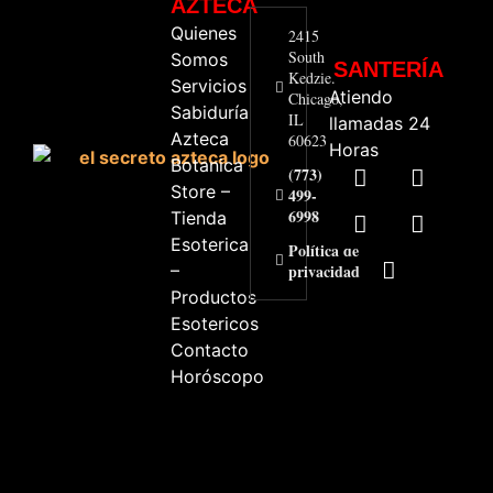
AZTECA
Quienes
2415
South
Somos
SANTERÍA
Kedzie.
Servicios
Atiendo
Chicago,
Sabiduría
IL
llamadas 24
Azteca
60623
Horas
Botanica
(773)
Store –
499-
6998
Tienda
Esoterica
Política de
–
privacidad
Productos
Esotericos
Contacto
Horóscopo