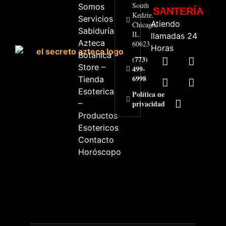
South
Somos
SANTERÍA
Kedzie.
Servicios
Atiendo
Chicago,
Sabiduría
IL
llamadas 24
Azteca
60623
Horas
Botanica
(773)
Store –
499-
6998
Tienda
Esoterica
Política de
–
privacidad
Productos
Esotericos
Contacto
Horóscopo