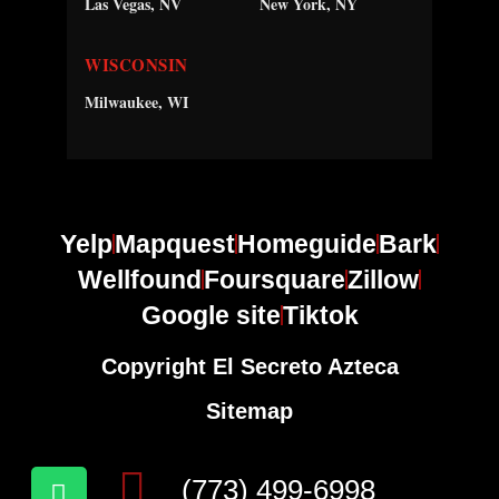
Las Vegas, NV
New York, NY
WISCONSIN
Milwaukee, WI
Yelp
Mapquest
Homeguide
Bark
Wellfound
Foursquare
Zillow
Google site
Tiktok
Copyright El Secreto Azteca
Sitemap
(773) 499-6998