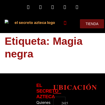
TIENDA
MIS CONSEJOS
Etiqueta:
Magia
negra
UBICACIÓN
EL
SECRETO
AZTECA
Quienes
2415