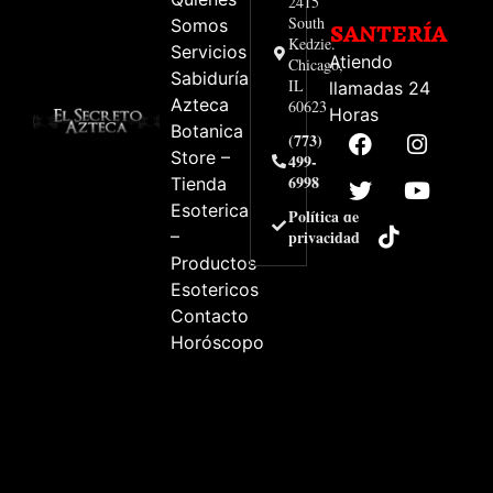
2415
South
Somos
SANTERÍA
Kedzie.
Servicios
Atiendo
Chicago,
Sabiduría
IL
llamadas 24
Azteca
60623
Horas
Botanica
(773)
Store –
499-
6998
Tienda
Esoterica
Política de
–
privacidad
Productos
Esotericos
Contacto
Horóscopo