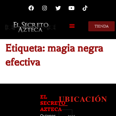
TIENDA
MIS CONSEJOS
Etiqueta:
magia negra
efectiva
UBICACIÓN
EL
SECRETO
AZTECA
Quienes