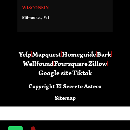
WISCONSIN
Milwaukee, WI
Yelp
Mapquest
Homeguide
Bark
Wellfound
Foursquare
Zillow
Google site
Tiktok
Copyright El Secreto Azteca
Sitemap