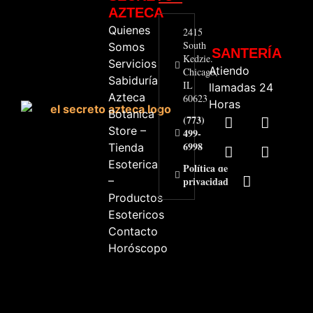
AZTECA
Quienes
2415
South
Somos
SANTERÍA
Kedzie.
Servicios
Atiendo
Chicago,
Sabiduría
IL
llamadas 24
Azteca
60623
Horas
Botanica
(773)
Store –
499-
6998
Tienda
Esoterica
Política de
–
privacidad
Productos
Esotericos
Contacto
Horóscopo