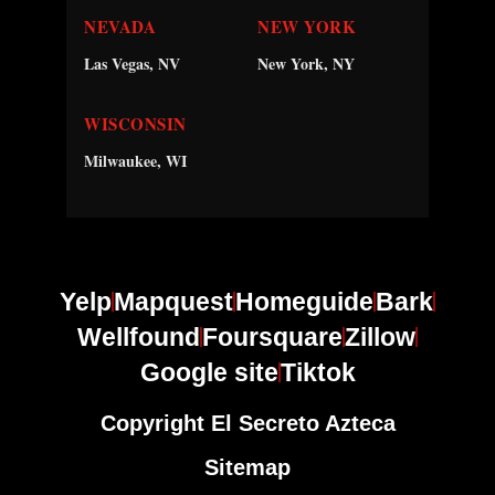
NEVADA
NEW YORK
Las Vegas, NV
New York, NY
WISCONSIN
Milwaukee, WI
Yelp
Mapquest
Homeguide
Bark
Wellfound
Foursquare
Zillow
Google site
Tiktok
Copyright El Secreto Azteca
Sitemap