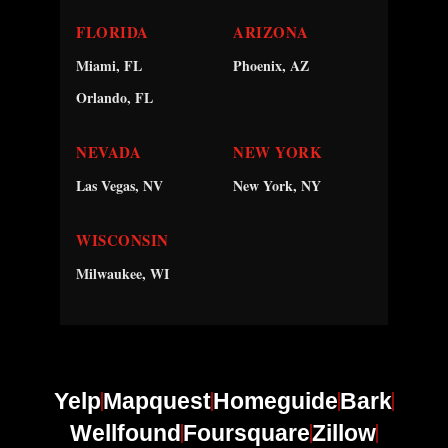
FLORIDA
ARIZONA
Miami, FL
Phoenix, AZ
Orlando, FL
NEVADA
NEW YORK
Las Vegas, NV
New York, NY
WISCONSIN
Milwaukee, WI
Yelp
Mapquest
Homeguide
Bark
Wellfound
Foursquare
Zillow