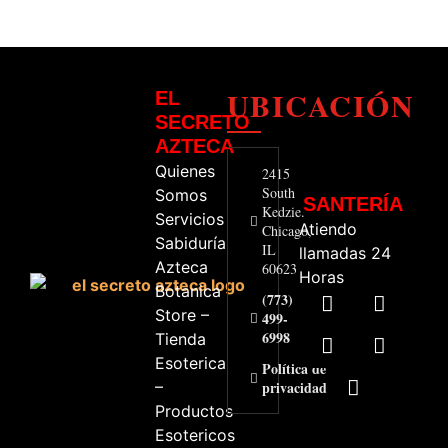
UBICACIÓN
EL
SECRETO
AZTECA
Quienes
2415
South
Somos
SANTERÍA
Kedzie.
Servicios
Atiendo
Chicago,
Sabiduría
IL
llamadas 24
Azteca
60623
Horas
Botanica
(773)
Store –
499-
6998
Tienda
Esoterica
Política de
–
privacidad
Productos
Esotericos