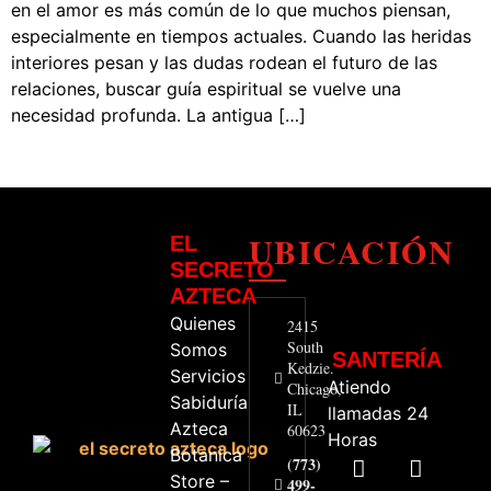
en el amor es más común de lo que muchos piensan,
especialmente en tiempos actuales. Cuando las heridas
interiores pesan y las dudas rodean el futuro de las
relaciones, buscar guía espiritual se vuelve una
necesidad profunda. La antigua […]
UBICACIÓN
EL
SECRETO
AZTECA
Quienes
2415
South
Somos
SANTERÍA
Kedzie.
Servicios
Atiendo
Chicago,
Sabiduría
IL
llamadas 24
Azteca
60623
Horas
Botanica
(773)
Store –
499-