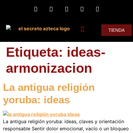
TIENDA
MIS CONSEJOS
Etiqueta:
ideas-
armonizacion
La antigua religión
yoruba: ideas
La antigua religión yoruba: ideas, claves y orientación
responsable Sentir dolor emocional, vacío o un bloqueo