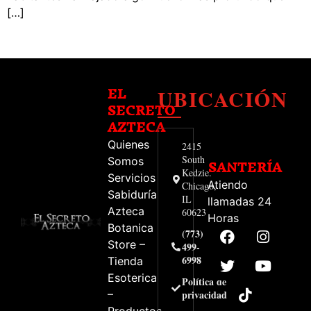
[…]
UBICACIÓN
EL
SECRETO
AZTECA
Quienes
2415
South
Somos
SANTERÍA
Kedzie.
Servicios
Atiendo
Chicago,
Sabiduría
IL
llamadas 24
Azteca
60623
Horas
Botanica
(773)
Store –
499-
6998
Tienda
Esoterica
Política de
–
privacidad