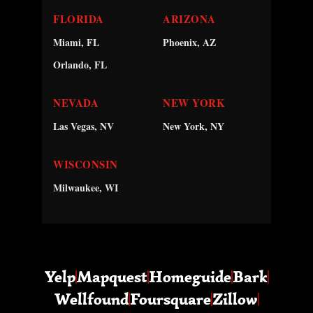
FLORIDA
ARIZONA
Miami, FL
Phoenix, AZ
Orlando, FL
NEVADA
NEW YORK
Las Vegas, NV
New York, NY
WISCONSIN
Milwaukee, WI
Yelp
Mapquest
Homeguide
Bark
Wellfound
Foursquare
Zillow