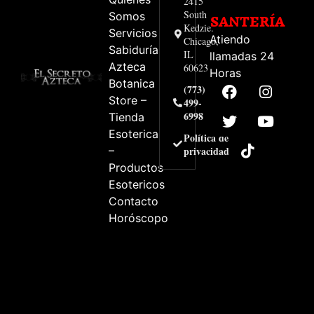
2415
South
Somos
SANTERÍA
Kedzie.
Servicios
Atiendo
Chicago,
Sabiduría
IL
llamadas 24
Azteca
60623
Horas
Botanica
(773)
Store –
499-
6998
Tienda
Esoterica
Política de
–
privacidad
Productos
Esotericos
Contacto
Horóscopo