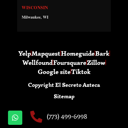
WISCONSIN
Milwaukee, WI
Yelp
Mapquest
Homeguide
Bark
Wellfound
Foursquare
Zillow
Google site
Tiktok
Copyright El Secreto Azteca
Sitemap
(773) 499-6998