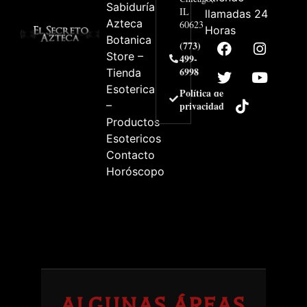
Sabiduría
IL
llamadas 24
Azteca
60623
Horas
Botanica
(773)
Store –
499-
6998
Tienda
Esoterica
Política de
–
privacidad
Productos
Esotericos
Contacto
Horóscopo
ALGUNAS ÁREAS