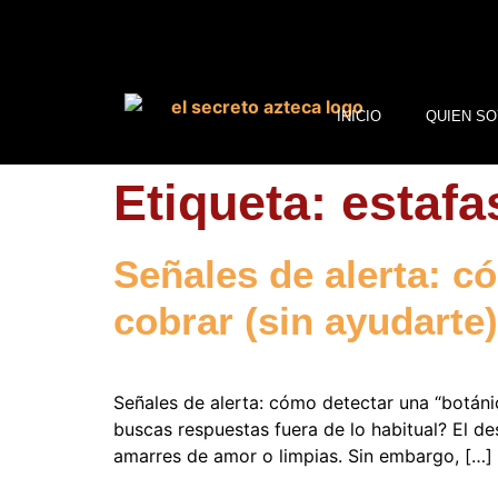
INICIO
QUIEN SO
Etiqueta:
estafa
Señales de alerta: c
cobrar (sin ayudarte)
Señales de alerta: cómo detectar una “botáni
buscas respuestas fuera de lo habitual? El de
amarres de amor o limpias. Sin embargo, […]