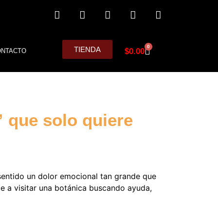
0
TIENDA
$
0.00
ONTACTO
” que solo quiere
 sentido un dolor emocional tan grande que
te a visitar una botánica buscando ayuda,