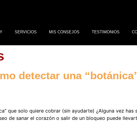
Y
SERVICIOS
MIS CONSEJOS
TESTIMONIOS
C
s
ómo detectar una “botánica
ca” que solo quiere cobrar (sin ayudarte) ¿Alguna vez has
seo de sanar el corazón o salir de un bloqueo puede llevar