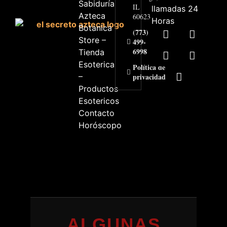
Sabiduría
IL
llamadas 24
Azteca
60623
Horas
Botanica
(773)
Store –
499-
6998
Tienda
Esoterica
Política de
–
privacidad
Productos
Esotericos
Contacto
Horóscopo
ALGUNAS