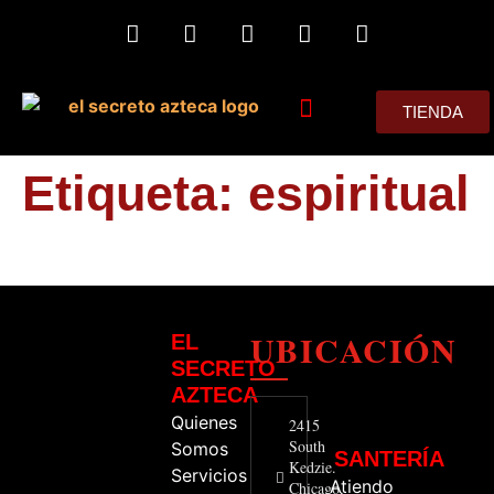
TIENDA
MIS CONSEJOS
Etiqueta:
espiritual
UBICACIÓN
EL
SECRETO
AZTECA
Quienes
2415
South
Somos
SANTERÍA
Kedzie.
Servicios
Atiendo
Chicago,