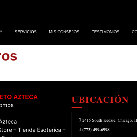
Y
SERVICIOS
MIS CONSEJOS
TESTIMONIOS
C
ros
UBICACIÓN
ETO AZTECA
Somos
2415 South Kedzie. Chicago, 
 Azteca
(773) 499-6998
tore – Tienda Esoterica –