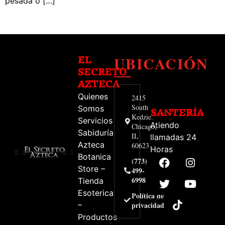
pesada o […]
UBICACIÓN
EL
SECRETO
AZTECA
Quienes
2415
South
Somos
SANTERÍA
Kedzie.
Servicios
Atiendo
Chicago,
Sabiduría
IL
llamadas 24
Azteca
60623
Horas
Botanica
(773)
Store –
499-
6998
Tienda
Esoterica
Política de
–
privacidad
Productos