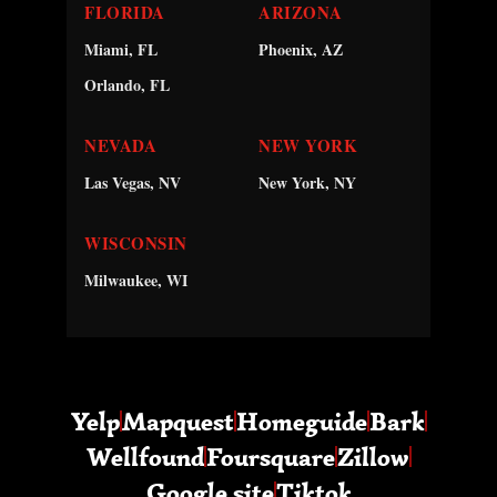
FLORIDA
ARIZONA
Miami, FL
Phoenix, AZ
Orlando, FL
NEVADA
NEW YORK
Las Vegas, NV
New York, NY
WISCONSIN
Milwaukee, WI
Yelp
Mapquest
Homeguide
Bark
Wellfound
Foursquare
Zillow
Google site
Tiktok