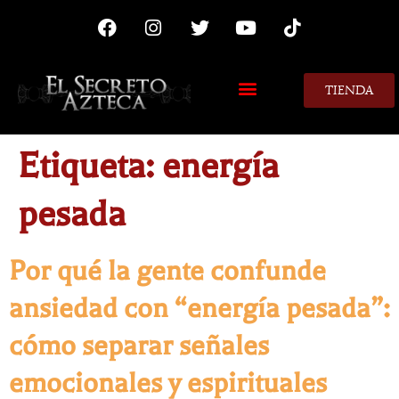
TIENDA
Etiqueta:
energía
pesada
Por qué la gente confunde
ansiedad con “energía pesada”:
cómo separar señales
emocionales y espirituales