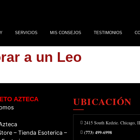
Y
SERVICIOS
MIS CONSEJOS
TESTIMONIOS
C
rar a un Leo
UBICACIÓN
ETO AZTECA
Somos
2415 South Kedzie. Chicago, 
 Azteca
(773) 499-6998
tore – Tienda Esoterica –