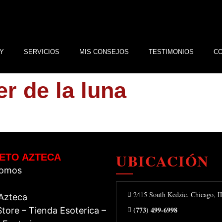
Y
SERVICIOS
MIS CONSEJOS
TESTIMONIOS
C
er de la luna
UBICACIÓN
ETO AZTECA
Somos
2415 South Kedzie. Chicago, 
 Azteca
(773) 499-6998
tore – Tienda Esoterica –