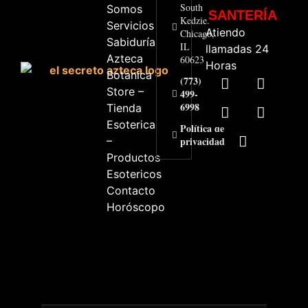
South
Somos
SANTERÍA
Kedzie.
Servicios
Atiendo
Chicago,
Sabiduría
IL
llamadas 24
Azteca
60623
Horas
Botanica
(773)
Store –
499-
6998
Tienda
Esoterica
Política de
–
privacidad
Productos
Esotericos
Contacto
Horóscopo