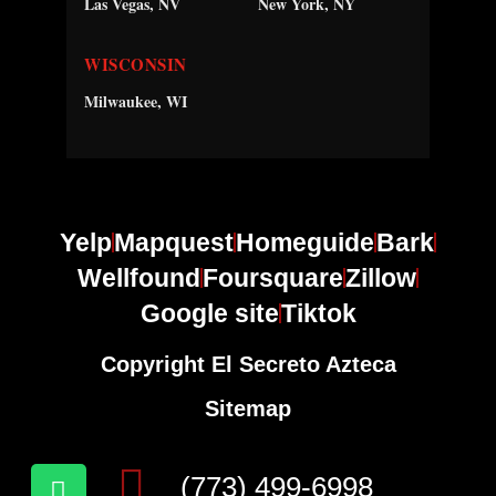
Las Vegas, NV
New York, NY
WISCONSIN
Milwaukee, WI
Yelp
Mapquest
Homeguide
Bark
Wellfound
Foursquare
Zillow
Google site
Tiktok
Copyright El Secreto Azteca
Sitemap
(773) 499-6998