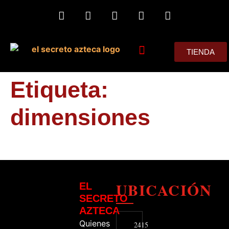
TIENDA
MIS CONSEJOS
Etiqueta:
dimensiones
UBICACIÓN
EL
SECRETO
AZTECA
Quienes
2415