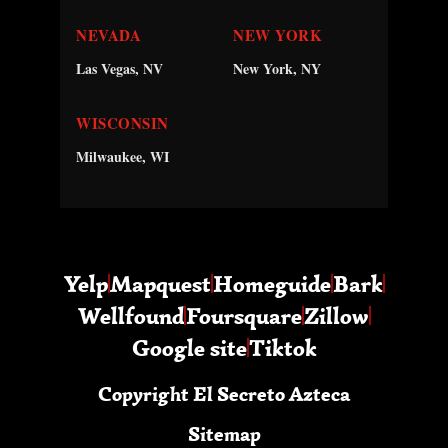
NEVADA
NEW YORK
Las Vegas, NV
New York, NY
WISCONSIN
Milwaukee, WI
Yelp
Mapquest
Homeguide
Bark
Wellfound
Foursquare
Zillow
Google site
Tiktok
Copyright El Secreto Azteca
Sitemap