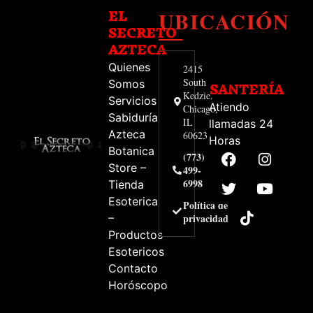
UBICACIÓN
EL
SECRETO
AZTECA
Quienes
2415
South
Somos
SANTERÍA
Kedzie.
Servicios
Atiendo
Chicago,
Sabiduría
IL
llamadas 24
Azteca
60623
Horas
Botanica
(773)
Store –
499-
6998
Tienda
Esoterica
Política de
–
privacidad
Productos
Esotericos
Contacto
Horóscopo