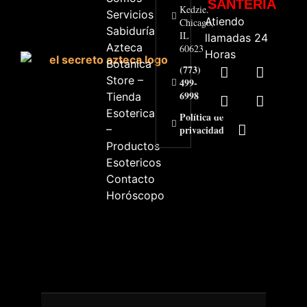
SANTERÍA
Kedzie.
Servicios
Atiendo
Chicago,
Sabiduría
IL
llamadas 24
Azteca
60623
Horas
Botanica
(773)
Store –
499-
6998
Tienda
Esoterica
Política de
–
privacidad
Productos
Esotericos
Contacto
Horóscopo