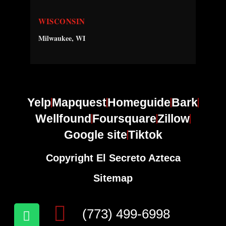
WISCONSIN
Milwaukee, WI
Yelp
Mapquest
Homeguide
Bark
Wellfound
Foursquare
Zillow
Google site
Tiktok
Copyright El Secreto Azteca
Sitemap
(773) 499-6998