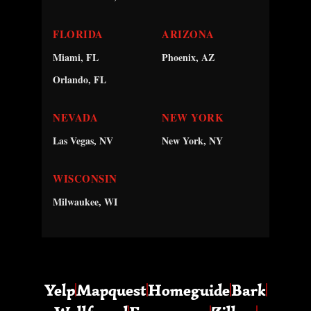
FLORIDA
ARIZONA
Miami, FL
Phoenix, AZ
Orlando, FL
NEVADA
NEW YORK
Las Vegas, NV
New York, NY
WISCONSIN
Milwaukee, WI
Yelp
Mapquest
Homeguide
Bark