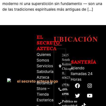
moderno ni una superstición sin fundamento — son una
de las tradiciones espirituales más antiguas de […]
UBICACIÓN
EL
SECRETO
AZTECA
Quienes
2415
South
Somos
SANTERÍA
Kedzie.
Servicios
Atiendo
Chicago,
Sabiduría
IL
llamadas 24
Azteca
60623
Horas
Botanica
(773)
Store –
499-
6998
Tienda
Esoterica
Política de
–
privacidad