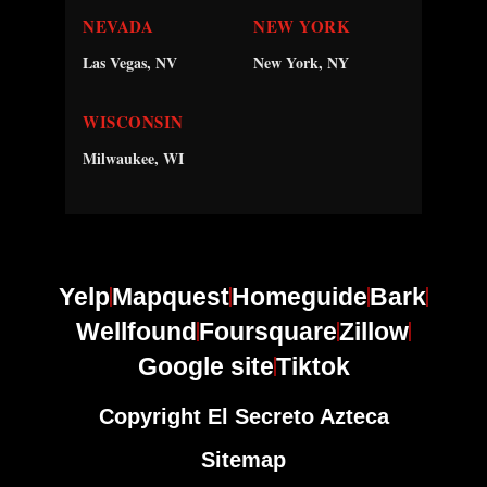
NEVADA
NEW YORK
Las Vegas, NV
New York, NY
WISCONSIN
Milwaukee, WI
Yelp
Mapquest
Homeguide
Bark
Wellfound
Foursquare
Zillow
Google site
Tiktok
Copyright El Secreto Azteca
Sitemap