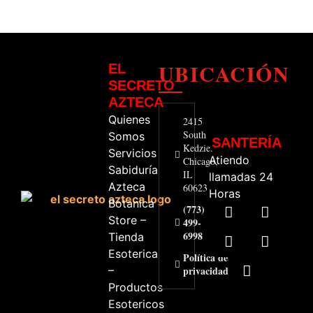
UBICACIÓN
EL
SECRETO
AZTECA
Quienes
2415
South
Somos
SANTERÍA
Kedzie.
Servicios
Atiendo
Chicago,
Sabiduría
IL
llamadas 24
Azteca
60623
Horas
Botanica
(773)
Store –
499-
6998
Tienda
Esoterica
Política de
–
privacidad
Productos
Esotericos