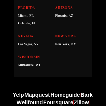
FLORIDA
ARIZONA
Miami, FL
Phoenix, AZ
Orlando, FL
NEVADA
NEW YORK
Las Vegas, NV
New York, NY
WISCONSIN
Milwaukee, WI
Yelp
Mapquest
Homeguide
Bark
Wellfound
Foursquare
Zillow