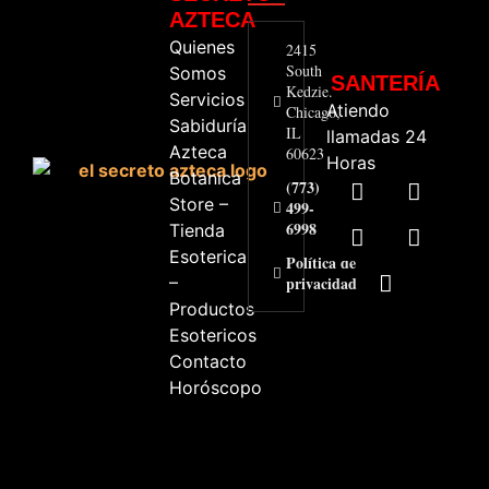
AZTECA
Quienes
2415
South
Somos
SANTERÍA
Kedzie.
Servicios
Atiendo
Chicago,
Sabiduría
IL
llamadas 24
Azteca
60623
Horas
Botanica
(773)
Store –
499-
6998
Tienda
Esoterica
Política de
–
privacidad
Productos
Esotericos
Contacto
Horóscopo