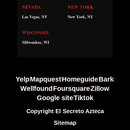
NEVADA
NEW YORK
Las Vegas, NV
New York, NY
WISCONSIN
Milwaukee, WI
Yelp
Mapquest
Homeguide
Bark
Wellfound
Foursquare
Zillow
Google site
Tiktok
Copyright El Secreto Azteca
Sitemap