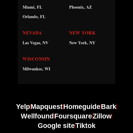
Miami, FL
Phoenix, AZ
Orlando, FL
NEVADA
NEW YORK
Las Vegas, NV
New York, NY
WISCONSIN
Milwaukee, WI
Yelp
Mapquest
Homeguide
Bark
Wellfound
Foursquare
Zillow
Google site
Tiktok