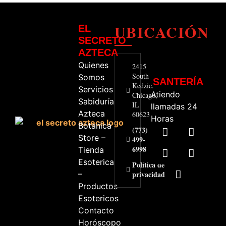
UBICACIÓN
EL
SECRETO
AZTECA
Quienes
2415
South
Somos
SANTERÍA
Kedzie.
Servicios
Atiendo
Chicago,
Sabiduría
IL
llamadas 24
Azteca
60623
Horas
Botanica
(773)
Store –
499-
6998
Tienda
Esoterica
Política de
–
privacidad
Productos
Esotericos
Contacto
Horóscopo