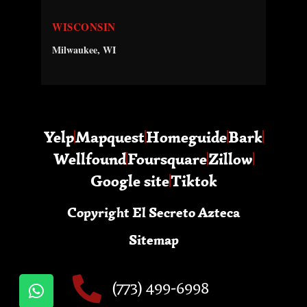
WISCONSIN
Milwaukee, WI
Yelp
Mapquest
Homeguide
Bark
Wellfound
Foursquare
Zillow
Google site
Tiktok
Copyright El Secreto Azteca
Sitemap
(773) 499-6998