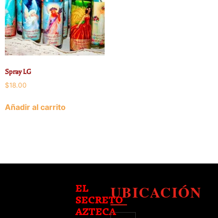
Spray LG
$
18.00
Añadir al carrito
UBICACIÓN
EL
SECRETO
AZTECA