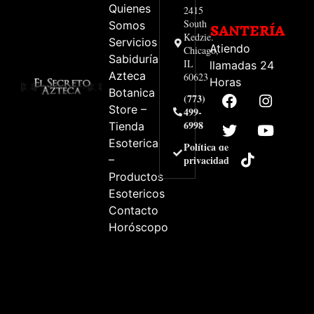
Quienes
2415
South
Somos
SANTERÍA
Kedzie.
Servicios
Atiendo
Chicago,
Sabiduría
IL
llamadas 24
Azteca
60623
Horas
Botanica
(773)
Store –
499-
6998
Tienda
Esoterica
Política de
–
privacidad
Productos
Esotericos
Contacto
Horóscopo