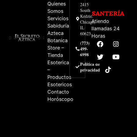
Quienes
2415
South
Somos
SANTERÍA
Kedzie.
Servicios
Atiendo
Chicago,
Sabiduría
IL
llamadas 24
Azteca
60623
Horas
Botanica
(773)
Store –
499-
6998
Tienda
Esoterica
Política de
–
privacidad
Productos
Esotericos
Contacto
Horóscopo