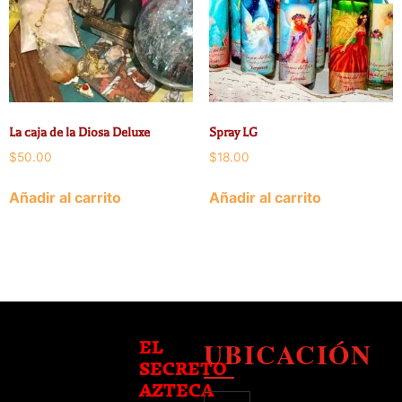
La caja de la Diosa Deluxe
Spray LG
$
50.00
$
18.00
Añadir al carrito
Añadir al carrito
UBICACIÓN
EL
SECRETO
AZTECA