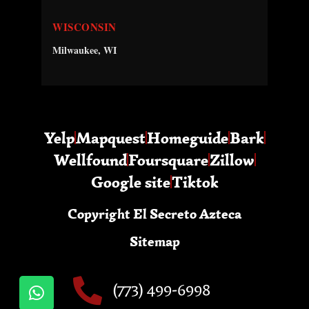
WISCONSIN
Milwaukee, WI
Yelp
Mapquest
Homeguide
Bark
Wellfound
Foursquare
Zillow
Google site
Tiktok
Copyright El Secreto Azteca
Sitemap
(773) 499-6998